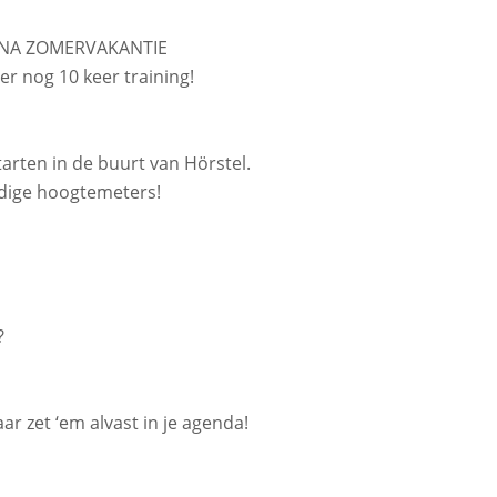
NA ZOMERVAKANTIE
r nog 10 keer training!
rten in de buurt van Hörstel.
odige hoogtemeters!
r?
r zet ‘em alvast in je agenda!