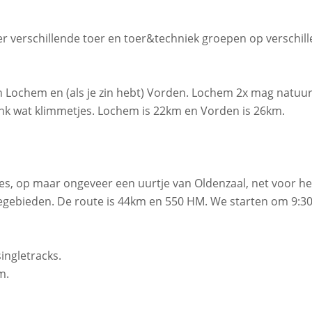
eer verschillende toer en toer&techniek groepen op verschil
 Lochem en (als je zin hebt) Vorden. Lochem 2x mag natuurl
ink wat klimmetjes. Lochem is 22km en Vorden is 26km.
tes, op maar ongeveer een uurtje van Oldenzaal, net voor he
egebieden. De route is 44km en 550 HM. We starten om 9:30
ingletracks.
m.