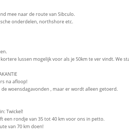
d mee naar de route van Sibculo.
ische onderdelen, northshore etc.
en.
kortere lussen mogelijk voor als je 50km te ver vindt. We st
AKANTIE
rs na afloop!
 op de woensdagavonden , maar er wordt alleen getoerd.
n: Twickel!
ft een rondje van 35 tot 40 km voor ons in petto.
route van 70 km doen!