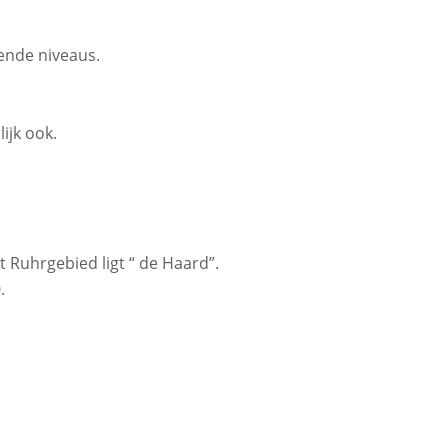
lende niveaus.
ijk ook.
t Ruhrgebied ligt “ de Haard”.
.