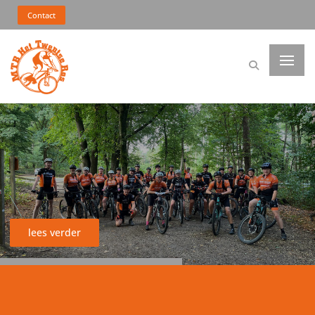
MTB Het Twentse Ros
Contact
lees verder